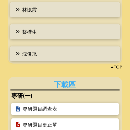
林憶霞
蔡樸生
沈俊旭
TOP
下載區
專研(一)
專研題目調查表
專研題目更正單